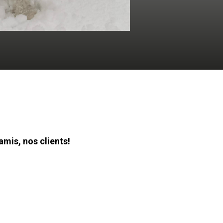
e!
 pour nous!
En savoir plus...