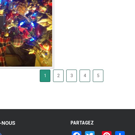
1
2
3
4
5
PARTAGEZ
Z-NOUS