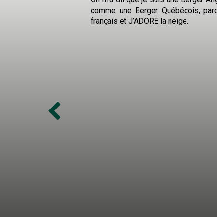
Nous sommes très fiers de partager a
nos clients de Booking.com nous ont 
9,4 sur 10.
Vos commentaires sont très importan
Merci beaucoup!