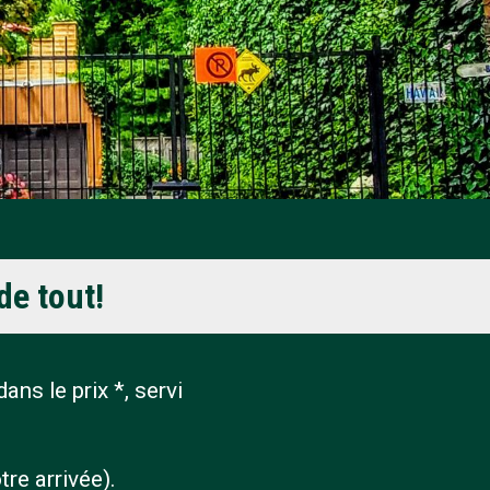
de tout!
ans le prix *, servi
re arrivée).