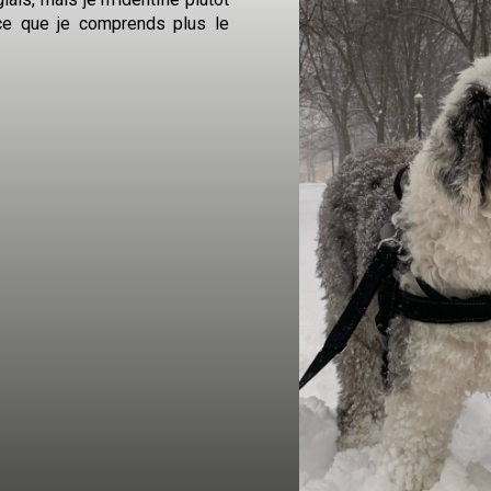
vec vous la qualification que
donné pour la dernière année :
ts pour nous.