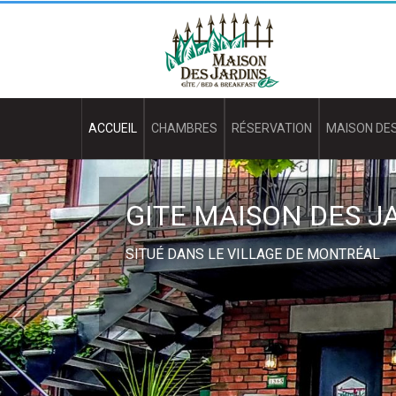
Aller
M
au
contenu
a
principal
i
s
ACCUEIL
CHAMBRES
RÉSERVATION
MAISON DES
o
n
GITE MAISON DES J
D
SITUÉ DANS LE VILLAGE DE MONTRÉAL
e
s
J
a