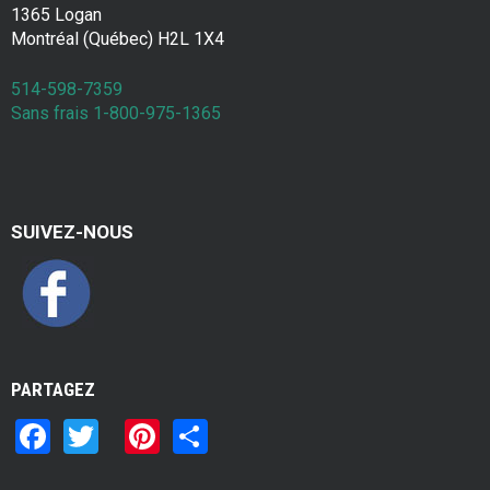
1365 Logan
Montréal (Québec) H2L 1X4
514-598-7359
Sans frais 1-800-975-1365
SUIVEZ-NOUS
PARTAGEZ
F
T
Pi
S
a
wi
nt
h