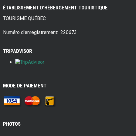
ce
tt
er
ar
ÉTABLISSEMENT D'HÉBERGEMENT TOURISTIQUE
b
er
es
e
TOURISME QUÉBEC
o
t
o
Numéro d'enregistrement: 220673
k
TRIPADVISOR
MODE DE PAIEMENT
PHOTOS