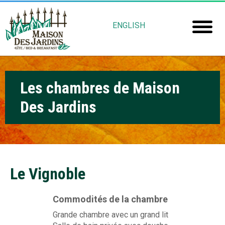
Aller
M
au
ENGLISH
contenu
a
Accuei
principal
i
Chamb
s
Les chambres de Maison
Réserv
o
Des Jardins
Mais
n
Jardin
D
e
Gu
s
Le Vignoble
Rob
J
Commodités de la chambre
Fré
a
Grande chambre avec un grand lit