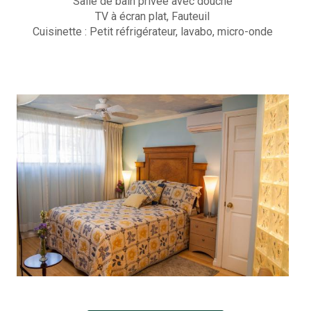
r
Salle de bain privée avec douche
TV à écran plat, Fauteuil
Photo
d
Cuisinette : Petit réfrigérateur, lavabo, micro-onde
i
FAQs
n
Montré
s
Comme
des cli
Au
202
Été
Contac