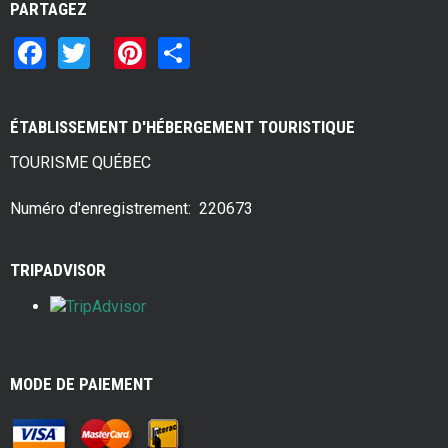
PARTAGEZ
F
T
Pi
S
a
wi
nt
h
ce
tt
er
ar
ÉTABLISSEMENT D'HÉBERGEMENT TOURISTIQUE
b
er
es
e
TOURISME QUÉBEC
o
t
o
Numéro d'enregistrement: 220673
k
TRIPADVISOR
MODE DE PAIEMENT