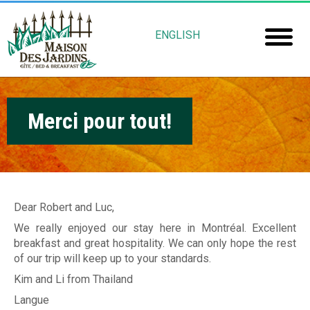
Aller
M
au
ENGLISH
contenu
a
Accuei
principal
i
Chamb
s
Merci pour tout!
Réserv
o
Mais
n
Jardin
D
e
Dear Robert and Luc,
Gu
s
We really enjoyed our stay here in Montréal. Excellent
breakfast and great hospitality. We can only hope the rest
Rob
J
of our trip will keep up to your standards.
Fré
a
Kim and Li from Thailand
Langue