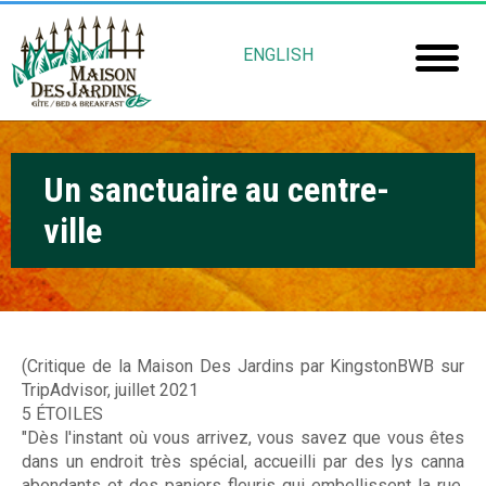
Aller
M
au
ENGLISH
contenu
a
Accuei
principal
i
Chamb
s
Un sanctuaire au centre-
Réserv
o
ville
Mais
n
Jardin
D
e
Gu
s
(Critique de la Maison Des Jardins par KingstonBWB sur
TripAdvisor, juillet 2021
Rob
J
5 ÉTOILES
Fré
a
"Dès l'instant où vous arrivez, vous savez que vous êtes
dans un endroit très spécial, accueilli par des lys canna
abondants et des paniers fleuris qui embellissent la rue.