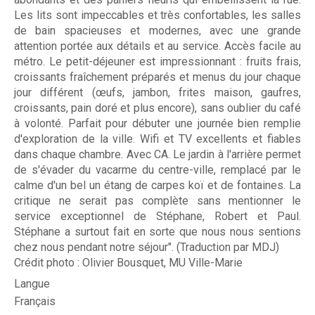
r
Les lits sont impeccables et très confortables, les salles
Photo
d
de bain spacieuses et modernes, avec une grande
attention portée aux détails et au service. Accès facile au
i
FAQs
métro. Le petit-déjeuner est impressionnant : fruits frais,
n
croissants fraîchement préparés et menus du jour chaque
Montré
jour différent (œufs, jambon, frites maison, gaufres,
s
croissants, pain doré et plus encore), sans oublier du café
Comme
à volonté. Parfait pour débuter une journée bien remplie
d'exploration de la ville. Wifi et TV excellents et fiables
des cli
dans chaque chambre. Avec CA. Le jardin à l'arrière permet
de s'évader du vacarme du centre-ville, remplacé par le
calme d'un bel un étang de carpes koï et de fontaines. La
Au
critique ne serait pas complète sans mentionner le
202
service exceptionnel de Stéphane, Robert et Paul.
Stéphane a surtout fait en sorte que nous nous sentions
Été
chez nous pendant notre séjour". (Traduction par MDJ)
Crédit photo : Olivier Bousquet, MU Ville-Marie
Langue
Contac
Français