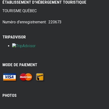
ÉTABLISSEMENT D'HÉBERGEMENT TOURISTIQUE
b
er
es
e
TOURISME QUÉBEC
o
t
o
Numéro d'enregistrement: 220673
k
TRIPADVISOR
MODE DE PAIEMENT
PHOTOS