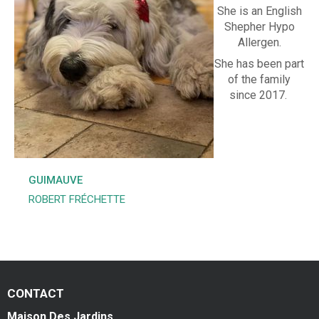
r
She is an English
Photo
d
Shepher Hypo
Allergen.
i
FAQs
She has been part
n
of the family
Montre
since 2017.
s
Custom
B
Revie
e
GUIMAUVE
d
Spr
ROBERT FRÉCHETTE
&
202
B
Su
r
202
e
CONTACT
Maison Des Jardins