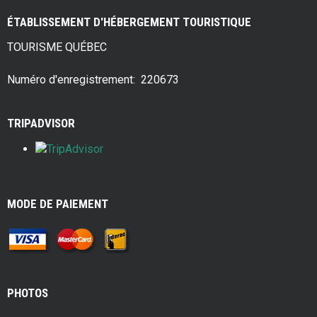
ce
tt
er
ar
ÉTABLISSEMENT D'HÉBERGEMENT TOURISTIQUE
b
er
es
e
TOURISME QUÉBEC
o
t
o
Numéro d'enregistrement: 220673
k
TRIPADVISOR
MODE DE PAIEMENT
PHOTOS