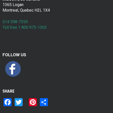
a
Contac
1365 Logan
k
Montreal, Quebec H2L 1X4
f
514 598-7359
Toll free 1 800 975-1365
a
s
t
FOLLOW US
SHARE
F
T
Pi
S
a
wi
nt
h