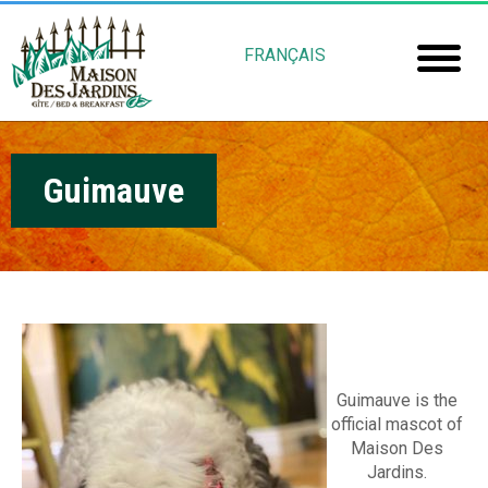
Skip
M
to
FRANÇAIS
main
a
Home
content
i
Room
s
Guimauve
Booki
o
Mais
n
Jardin
d
e
Gu
s
Rob
J
Guimauve is the
official mascot of
Fré
a
Maison Des
Jardins.