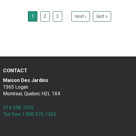
P
a
1
2
3
…
next ›
last »
g
e
s
CONTACT
Maison Des Jardins
1365 Logan
Montreal, Quebec H2L 1X4
514 598-7359
Toll free 1 800 975-1365