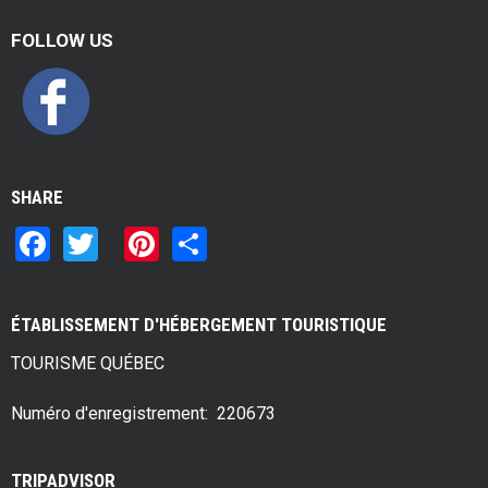
FOLLOW US
SHARE
F
T
Pi
S
a
wi
nt
h
ce
tt
er
ar
ÉTABLISSEMENT D'HÉBERGEMENT TOURISTIQUE
b
er
es
e
TOURISME QUÉBEC
o
t
o
Numéro d'enregistrement: 220673
k
TRIPADVISOR