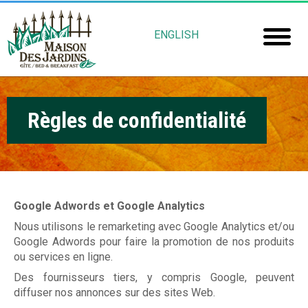
Aller
M
au
ENGLISH
contenu
a
Accuei
principal
i
Chamb
s
Règles de confidentialité
Réserv
o
Mais
n
Jardin
D
e
Google Adwords et Google Analytics
Gu
s
Nous utilisons le remarketing avec Google Analytics et/ou
Google Adwords pour faire la promotion de nos produits
Rob
J
ou services en ligne.
Fré
a
Des fournisseurs tiers, y compris Google, peuvent
diffuser nos annonces sur des sites Web.