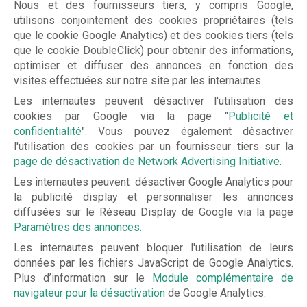
r
Nous et des fournisseurs tiers, y compris Google,
Photo
utilisons conjointement des cookies propriétaires (tels
d
que le cookie Google Analytics) et des cookies tiers (tels
i
FAQs
que le cookie DoubleClick) pour obtenir des informations,
optimiser et diffuser des annonces en fonction des
n
Montré
visites effectuées sur notre site par les internautes.
s
Les internautes peuvent désactiver l'utilisation des
Comme
cookies par Google via la page "
Publicité et
confidentialité
". Vous pouvez également désactiver
des cli
l'utilisation des cookies par un fournisseur tiers sur la
page de désactivation de Network Advertising Initiative
.
Au
Les internautes peuvent désactiver Google Analytics pour
la publicité display et personnaliser les annonces
202
diffusées sur le Réseau Display de Google via la page
Paramètres des annonces.
Été
Les internautes peuvent bloquer l'utilisation de leurs
données par les fichiers JavaScript de Google Analytics.
Plus d’information sur le
Module complémentaire de
Contac
navigateur pour la désactivation
de Google Analytics.