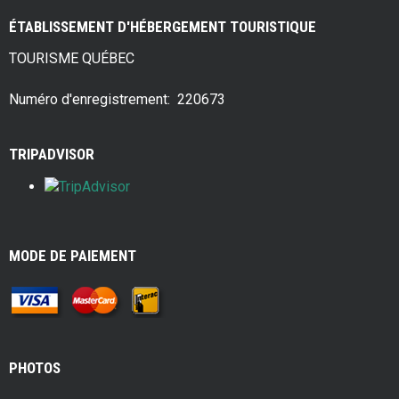
ce
tt
er
ar
ÉTABLISSEMENT D'HÉBERGEMENT TOURISTIQUE
b
er
es
e
TOURISME QUÉBEC
o
t
o
Numéro d'enregistrement: 220673
k
TRIPADVISOR
MODE DE PAIEMENT
PHOTOS