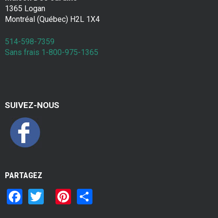
1365 Logan
Montréal (Québec) H2L 1X4
514-598-7359
Sans frais 1-800-975-1365
SUIVEZ-NOUS
PARTAGEZ
F
T
Pi
S
a
wi
nt
h