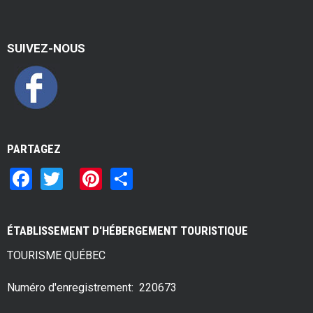
SUIVEZ-NOUS
PARTAGEZ
F
T
Pi
S
a
wi
nt
h
ce
tt
er
ar
ÉTABLISSEMENT D'HÉBERGEMENT TOURISTIQUE
b
er
es
e
TOURISME QUÉBEC
o
t
o
Numéro d'enregistrement: 220673
k