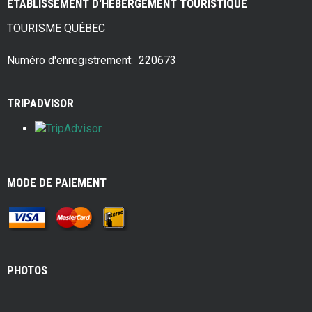
ÉTABLISSEMENT D'HÉBERGEMENT TOURISTIQUE
b
er
es
e
TOURISME QUÉBEC
o
t
o
Numéro d'enregistrement: 220673
k
TRIPADVISOR
MODE DE PAIEMENT
PHOTOS