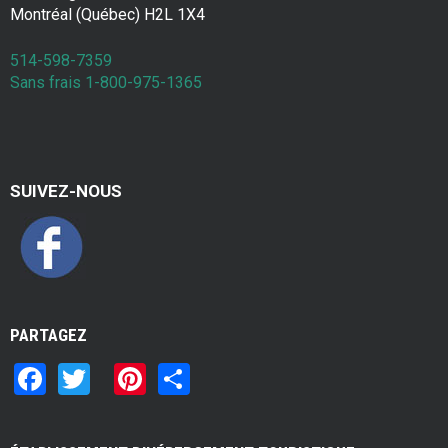
Montréal (Québec) H2L 1X4
514-598-7359
Sans frais 1-800-975-1365
SUIVEZ-NOUS
PARTAGEZ
F
T
Pi
S
a
wi
nt
h
ce
tt
er
ar