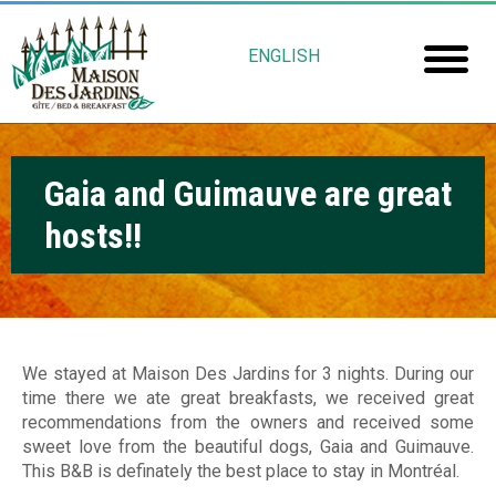
Aller
M
au
ENGLISH
contenu
a
Accuei
principal
i
Chamb
s
Gaia and Guimauve are great
Réserv
o
hosts!!
Mais
n
Jardin
D
e
Gu
s
We stayed at Maison Des Jardins for 3 nights. During our
time there we ate great breakfasts, we received great
Rob
J
recommendations from the owners and received some
Fré
a
sweet love from the beautiful dogs, Gaia and Guimauve.
This B&B is definately the best place to stay in Montréal.