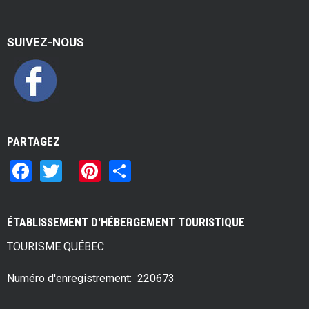
SUIVEZ-NOUS
PARTAGEZ
F
T
Pi
S
a
wi
nt
h
ce
tt
er
ar
ÉTABLISSEMENT D'HÉBERGEMENT TOURISTIQUE
b
er
es
e
TOURISME QUÉBEC
o
t
o
Numéro d'enregistrement: 220673
k