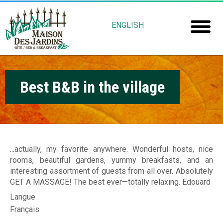
Aller
M
au
ENGLISH
contenu
a
Accuei
principal
i
Chamb
s
Best B&B in the village
Réserv
o
Mais
n
Jardin
D
e
...actually, my favorite anywhere. Wonderful hosts, nice
Gu
rooms, beautiful gardens, yummy breakfasts, and an
s
interesting assortment of guests from all over. Absolutely
Rob
J
GET A MASSAGE! The best ever—totally relaxing. Edouard
Langue
Fré
a
Français