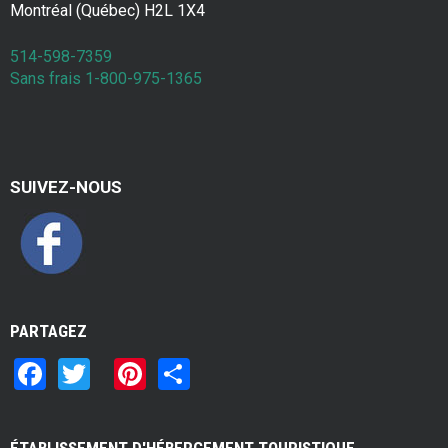
Montréal (Québec) H2L 1X4
514-598-7359
Sans frais 1-800-975-1365
SUIVEZ-NOUS
PARTAGEZ
F
T
Pi
S
a
wi
nt
h
ce
tt
er
ar