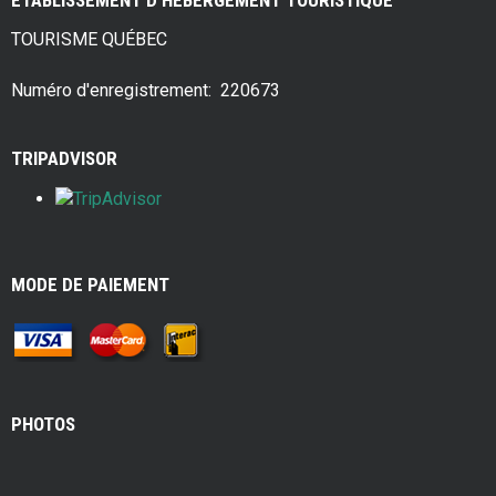
ÉTABLISSEMENT D'HÉBERGEMENT TOURISTIQUE
b
er
es
e
TOURISME QUÉBEC
o
t
o
Numéro d'enregistrement: 220673
k
TRIPADVISOR
MODE DE PAIEMENT
PHOTOS