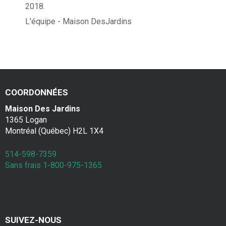
2018.
L'équipe - Maison DesJardins
COORDONNÉES
Maison Des Jardins
1365 Logan
Montréal (Québec) H2L 1X4
514-598-7359
Sans frais 1-800-975-1365
SUIVEZ-NOUS