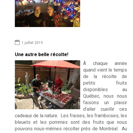
r
Photo
d
i
FAQs
n
Montré
s
1 juillet 2019
Comme
Une autre belle récolte!
des cli
À chaque année
quand vient le temps
de la récolte de
Au
petits fruits
202
disponibles au
Québec, nous nous
faisons un plaisir
Été
d’aller cueillir ces
cadeaux de la nature. Les fraises, les framboises, les
bleuets et les pommes sont des fruits que nous
Contac
pouvons nous-mêmes récolter prês de Montréal. Au