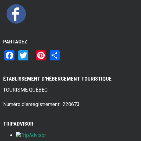
PARTAGEZ
F
T
Pi
S
a
wi
nt
h
ce
tt
er
ar
ÉTABLISSEMENT D'HÉBERGEMENT TOURISTIQUE
b
er
es
e
TOURISME QUÉBEC
o
t
o
Numéro d'enregistrement: 220673
k
TRIPADVISOR