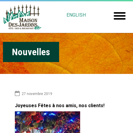
Aller
M
au
ENGLISH
contenu
a
Accuei
principal
i
Chamb
s
Nouvelles
Réserv
o
Mais
n
Jardin
D
e
Gu
27 novembre 2019
s
Joyeuses Fêtes à nos amis, nos clients!
Rob
J
Fré
a