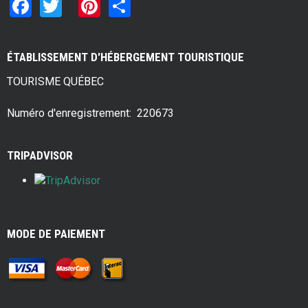
F
T
Pi
S
a
wi
nt
h
ce
tt
er
ar
ÉTABLISSEMENT D'HÉBERGEMENT TOURISTIQUE
b
er
es
e
TOURISME QUÉBEC
o
t
o
Numéro d'enregistrement: 220673
k
TRIPADVISOR
MODE DE PAIEMENT