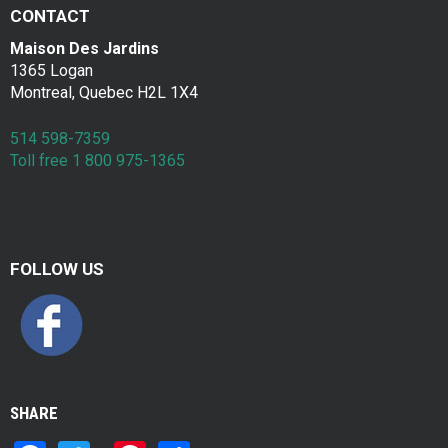
a
Contac
CONTACT
k
Maison Des Jardins
1365 Logan
f
Montreal, Quebec H2L 1X4
a
514 598-7359
s
Toll free 1 800 975-1365
t
FOLLOW US
SHARE