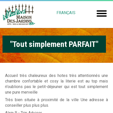
Skip
M
to
FRANÇAIS
main
a
Home
content
i
Room
s
"Tout simplement PARFAIT"
Booki
o
Mais
n
Jardin
d
e
Accueil très chaleureux des hotes très attentionnés une
Gu
chambre confortable et cosy la literie est au top mais
s
n'oublions pas le petit-déjeuner qui est tout simplement
Rob
J
une pure merveille
Très bien située à proximité de la ville Une adresse à
Fré
a
conseiller plus plus plus.
Alain R - Trip Advisor