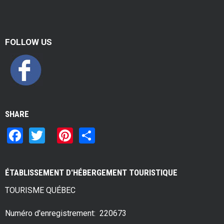
a
Contac
k
f
FOLLOW US
a
s
t
SHARE
F
T
Pi
S
a
wi
nt
h
ce
tt
er
ar
ÉTABLISSEMENT D'HÉBERGEMENT TOURISTIQUE
b
er
es
e
TOURISME QUÉBEC
o
t
o
Numéro d'enregistrement: 220673